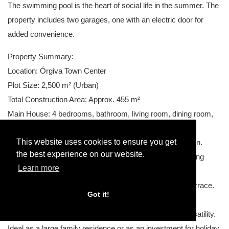
The swimming pool is the heart of social life in the summer. The
property includes two garages, one with an electric door for
added convenience.
Property Summary:
Location: Órgiva Town Center
Plot Size: 2,500 m² (Urban)
Total Construction Area: Approx. 455 m²
Main House: 4 bedrooms, bathroom, living room, dining room,
kitchen, pantry.
This website uses cookies to ensure you get
Separate Attic: 2 bedrooms, bathroom, living room/kitchen.
the best experience on our website.
Guest House (Ground Floor): 2 bedrooms, bathroom, living
Learn more
room/dining room/kitchen.
Exterior: Established gardens, private swimming pool, terrace.
Got it!
Extras: Two garages (one electric).
An exceptional property due to its size, location, and versatility.
Ideal as a large family residence or as an investment for holiday