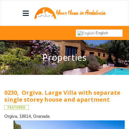
English
Properties
0230, Orgiva. Large Villa with separate
single storey house and apartment
FEATURED
Orgiva, 18614, Granada